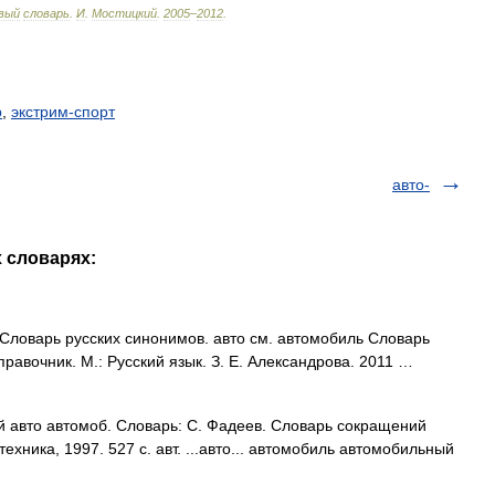
вый
словарь
.
И
.
Мостицкий
.
2005
–
2012
.
р
,
экстрим-спорт
авто-
х словарях:
Словарь русских синонимов. авто см. автомобиль Словарь
правочник. М.: Русский язык. З. Е. Александрова. 2011 …
й авто автомоб. Словарь: С. Фадеев. Словарь сокращений
ехника, 1997. 527 с. авт. ...авто... автомобиль автомобильный