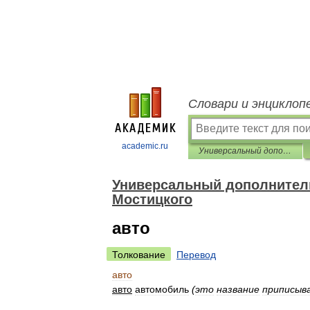
Словари и энциклоп
academic.ru
Универсальный дополнительный практический толковый словарь И. Мостицкого
Универсальный дополнитель
Мостицкого
авто
Толкование
Перевод
авто
авто
автомобиль
(
это
название
приписы