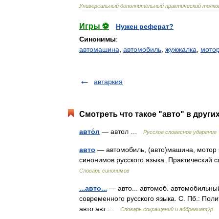
Универсальный
дополнительный
практический
толко
Игры ⚽
Нужен реферат?
Синонимы
:
автомашина
,
автомобиль
,
жужжалка
,
мото
автаркия
Смотреть что такое "авто" в други
авто́л
— автол …
Русское словесное ударение
авто
— автомобиль, (авто)машина, мотор 
синонимов русского языка. Практический с
Словарь синонимов
...авто...
— авто... автомоб. автомобильны
современного русского языка. С. Пб.: Полит
авто авт …
Словарь сокращений и аббревиатур