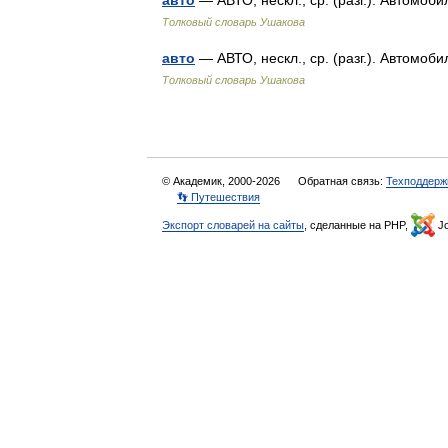
авто
— АВТО, нескл., ср. (разг.). Автомо
Толковый словарь Ушакова
авто
— АВТО, нескл., ср. (разг.). Автомо
Толковый словарь Ушакова
© Академик, 2000-2026
Обратная связь:
Техподдерж
👣 Путешествия
Экспорт словарей на сайты
, сделанные на PHP,
Jo