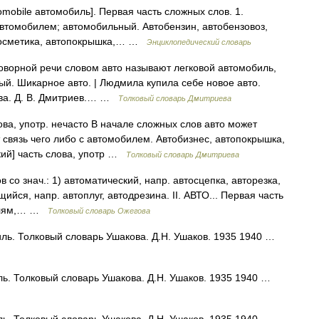
omobile автомобиль]. Первая часть сложных слов. 1.
 автомобилем; автомобильный. Автобензин, автобензовоз,
токосметика, автопокрышка,… …
Энциклопедический словарь
зговорной речи словом авто называют легковой автомобиль,
ый. Шикарное авто. | Людмила купила себе новое авто.
ева. Д. В. Дмитриев.… …
Толковый словарь Дмитриева
ова, употр. нечасто В начале сложных слов авто может
связь чего либо с автомобилем. Автобизнес, автопокрышка,
кий] часть слова, употр …
Толковый словарь Дмитриева
 со знач.: 1) автоматический, напр. автосцепка, авторезка,
ийся, напр. автоплуг, автодрезина. II. АВТО... Первая часть
билям,… …
Толковый словарь Ожегова
биль. Толковый словарь Ушакова. Д.Н. Ушаков. 1935 1940 …
биль. Толковый словарь Ушакова. Д.Н. Ушаков. 1935 1940 …