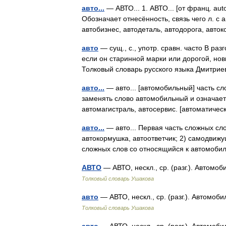
авто...
— АВТО... 1. АВТО... [от франц. aut
Обозначает отнесённость, связь чего л. с
автобизнес, автодеталь, автодорога, ав
авто
— сущ., с., употр. сравн. часто В ра
если он старинной марки или дорогой, нов
Толковый словарь русского языка Дмитри
авто...
— авто... [автомобильный] часть сл
заменять слово автомобильный и означает 
автомагистраль, автосервис. [автоматичес
авто...
— авто... Первая часть сложных слов
автокормушка, автоответчик; 2) самодвижущ
сложных слов со относящийся к автомо
АВТО
— АВТО, нескл., ср. (разг.). Автомо
Толковый словарь Ушакова
авто
— АВТО, нескл., ср. (разг.). Автомо
Толковый словарь Ушакова