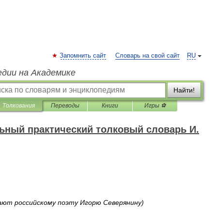
Запомнить сайт
Словарь на свой сайт
RU
едии на Академике
Найти!
Толкования
Переводы
Книги
Игры ⚽
ный практический толковый словарь И.
вают
российскому
поэту
Игорю
Северянину
)